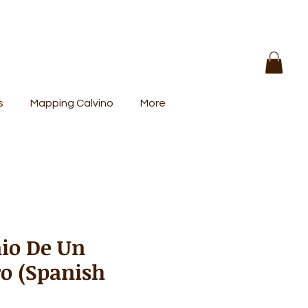
s
Mapping Calvino
More
io De Un
ro (Spanish