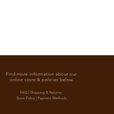
Find more information about our
online store & policies below
FAQ |
Shipping & Returns
Store Policy |
Payment Methods