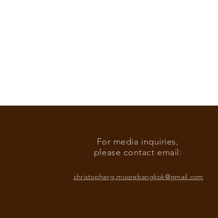
For media inquiries,
please contact email:
christopherg.moorebangkok@gmail.com